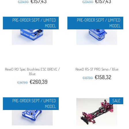
€157,43
€157,43
€224,90
€224,90
PRE-ORDER SEPT / LIMITED
PRE-ORDER SEPT / LIMITED
MODEL
MODEL
ReveD RD Spec Brushless ESC BREVE /
ReveD RS-ST PRO Servo / Blue
Blue
€158,32
€197,90
€260,39
€347,90
PRE-ORDER SEPT / LIMITED
SALE
MODEL