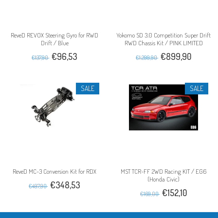
ReveD REVOX Steering Gyro for RWD
Yokomo SD 3.0 Competition Super Drift
Drift / Blue
RWD Chassis Kit / PINK LIMITED
€96,53
€899,90
€137,90
€1.299,90
SALE
SALE
ReveD MC-3 Conversion Kit for RDX
MST TCR-FF 2WD Racing KIT / EG6
(Honda Civic)
€348,53
€497,90
€152,10
€169,00