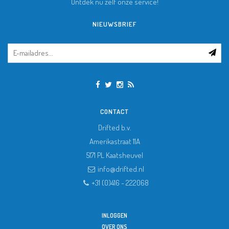
Ontdek nu zelf onze service!
NIEUWSBRIEF
CONTACT
Drifted b.v.
Amerikastraat 11A
5171 PL
Kaatsheuvel
info@drifted.nl
+31 (0)416 - 222068
INLOGGEN
OVER ONS