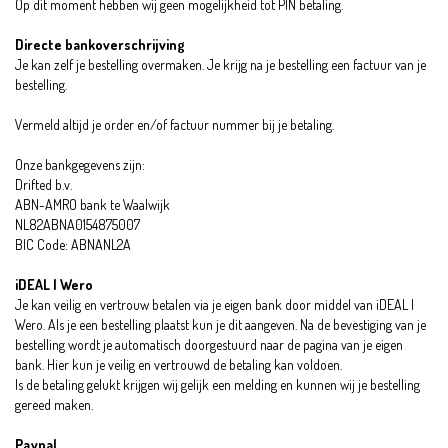
Op dit moment hebben wij geen mogelijkheid tot PIN betaling.
Directe bankoverschrijving
Je kan zelf je bestelling overmaken. Je krijg na je bestelling een factuur van je
bestelling.
Vermeld altijd je order en/of factuur nummer bij je betaling.
Onze bankgegevens zijn:
Drifted b.v.
ABN-AMRO bank te Waalwijk
NL82ABNA0154875007
BIC Code: ABNANL2A
iDEAL | Wero
Je kan veilig en vertrouw betalen via je eigen bank door middel van iDEAL |
Wero. Als je een bestelling plaatst kun je dit aangeven. Na de bevestiging van je
bestelling wordt je automatisch doorgestuurd naar de pagina van je eigen
bank. Hier kun je veilig en vertrouwd de betaling kan voldoen.
Is de betaling gelukt krijgen wij gelijk een melding en kunnen wij je bestelling
gereed maken.
Paypal