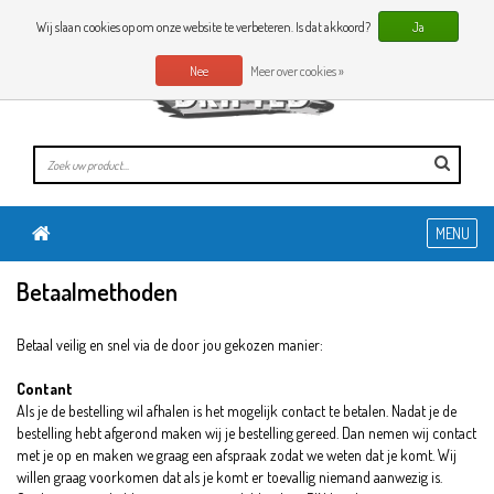
0 Artikelen
NL
Wij slaan cookies op om onze website te verbeteren. Is dat akkoord?
Ja
Nee
Meer over cookies »
MENU
Betaalmethoden
Betaal veilig en snel via de door jou gekozen manier:
Contant
Als je de bestelling wil afhalen is het mogelijk contact te betalen. Nadat je de
bestelling hebt afgerond maken wij je bestelling gereed. Dan nemen wij contact
met je op en maken we graag een afspraak zodat we weten dat je komt. Wij
willen graag voorkomen dat als je komt er toevallig niemand aanwezig is.