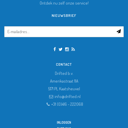
Ontdek nu zelf onze service!
NIEUWSBRIEF
CONTACT
Drifted b.v.
Amerikastraat 11A
5171 PL
Kaatsheuvel
info@drifted.nl
+31 (0)416 - 222068
INLOGGEN