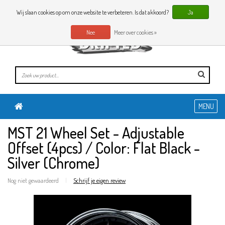
0 Artikelen
NL
Wij slaan cookies op om onze website te verbeteren. Is dat akkoord?
Ja
Nee
Meer over cookies »
MENU
MST 21 Wheel Set - Adjustable
Offset (4pcs) / Color: Flat Black -
Silver (Chrome)
Nog niet gewaardeerd
|
Schrijf je eigen review