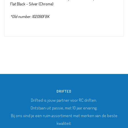
Flat Black - Silver (Chrome)
*Old number: 102090FBK
DRIFTED
Drifted is jouw partner voor RC driften.
Ontstaan uit passie, met 10 jaar ervaring.
Bij ons vind je een ruim assortiment met merken van de beste
kwaliteit.