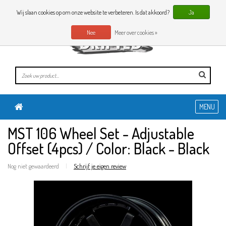
0 Artikelen
NL
Wij slaan cookies op om onze website te verbeteren. Is dat akkoord?
Ja
Nee
Meer over cookies »
MENU
MST 106 Wheel Set - Adjustable
Offset (4pcs) / Color: Black - Black
Nog niet gewaardeerd
|
Schrijf je eigen review