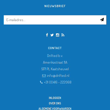
NIEUWSBRIEF
CONTACT
Drifted b.v.
Amerikastraat 11A
5171 PL
Kaatsheuvel
info@drifted.nl
+31 (0)416 - 222068
INLOGGEN
OVER ONS
ALGEMENE VOORWAARDEN