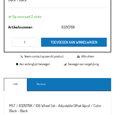
Op voorraad 2 stuks
Artikelnummer:
832107BK
TOEVOEGEN AAN WINKELWAGEN
Neem contact op over dit product
Afdrukken
Aan verlanglijst toevoegen
Toevoegen aan vergelijking
Info
Reviews
MST / 832107BK / 106 Wheel Set - Adjustable Offset (4pcs) / Color:
Black - Black