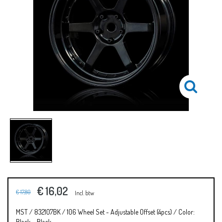
€ 16,02
€ 17,80
Incl. btw
MST / 832107BK / 106 Wheel Set - Adjustable Offset (4pcs) / Color:
Black - Black