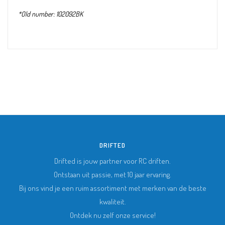
*Old number: 102092BK
DRIFTED
Drifted is jouw partner voor RC driften.
Ontstaan uit passie, met 10 jaar ervaring.
Bij ons vind je een ruim assortiment met merken van de beste
kwaliteit.
Ontdek nu zelf onze service!