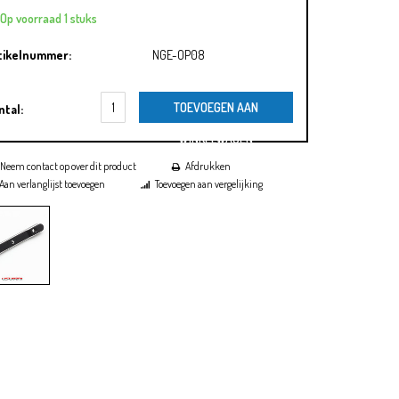
Op voorraad 1 stuks
tikelnummer:
NGE-OP08
TOEVOEGEN AAN
ntal:
WINKELWAGEN
Neem contact op over dit product
Afdrukken
Aan verlanglijst toevoegen
Toevoegen aan vergelijking