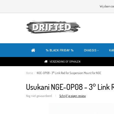
WELKOM OP DE SITE VAN DRIFTED!
Wij slaan co
ONZE SITE IS HELEMAAL NIEUW. HEB JE TIPS OF FEEDBACK, KLIK HIER
% BLACK FRIDAY %
CHASSIS
KA
VERZENDING OF OPHALEN
Home
/
NGE-OP08 - 3° Link Rod for Suspension Mount for NGE
Usukani NGE-OP08 - 3° Link 
Nog niet gewaardeerd
|
Schrijf je eigen review