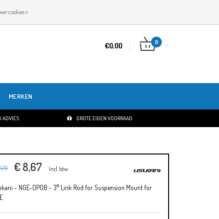
NL
INLOGGEN
REGISTREREN
ver cookies »
0
€0,00
MERKEN
 ADVIES
GROTE EIGEN VOORRAAD
€ 8,67
0,20
Incl. btw
ukani - NGE-OP08 - 3° Link Rod for Suspension Mount for
E