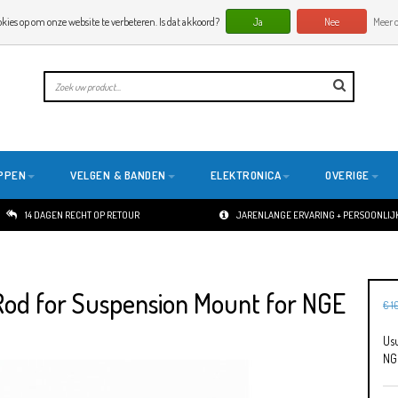
okies op om onze website te verbeteren. Is dat akkoord?
Ja
Nee
Meer o
PPEN
VELGEN & BANDEN
ELEKTRONICA
OVERIGE
14 DAGEN RECHT OP RETOUR
JARENLANGE ERVARING + PERSOONLIJK
Rod for Suspension Mount for NGE
€ 1
Us
NG