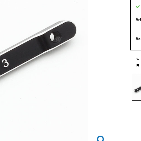
Ar
Aa