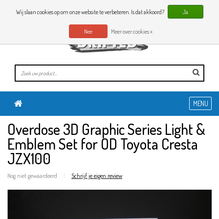
0 Artikelen
NL
Wij slaan cookies op om onze website te verbeteren. Is dat akkoord?
Ja
Nee
Meer over cookies »
MENU
Overdose 3D Graphic Series Light &
Emblem Set for OD Toyota Cresta
JZX100
Nog niet gewaardeerd
|
Schrijf je eigen review