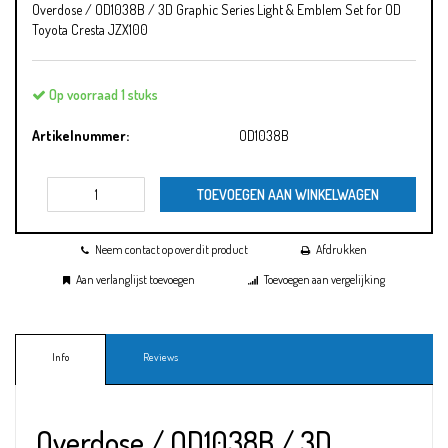
Overdose / OD1038B / 3D Graphic Series Light & Emblem Set for OD
Toyota Cresta JZX100
Op voorraad 1 stuks
Artikelnummer:
OD1038B
TOEVOEGEN AAN WINKELWAGEN
Neem contact op over dit product
Afdrukken
Aan verlanglijst toevoegen
Toevoegen aan vergelijking
Info
Reviews
Overdose / OD1038B / 3D