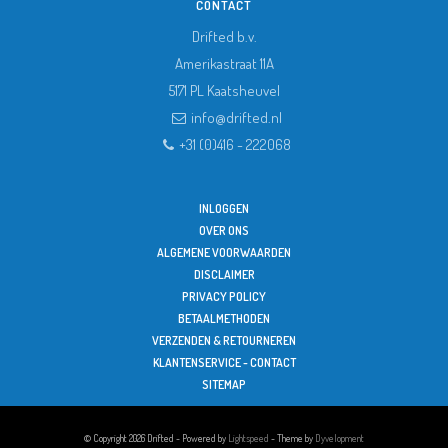
CONTACT
Drifted b.v.
Amerikastraat 11A
5171 PL
Kaatsheuvel
info@drifted.nl
+31 (0)416 - 222068
INLOGGEN
OVER ONS
ALGEMENE VOORWAARDEN
DISCLAIMER
PRIVACY POLICY
BETAALMETHODEN
VERZENDEN & RETOURNEREN
KLANTENSERVICE - CONTACT
SITEMAP
© Copyright 2026 Drifted - Powered by
Lightspeed
- Theme by
Dyvelopment