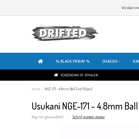
WELKOM OP DE SITE VAN DRIFTED!
Wij slaan co
ONZE SITE IS HELEMAAL NIEUW. HEB JE TIPS OF FEEDBACK, KLIK HIER
% BLACK FRIDAY %
CHASSIS
KA
VERZENDING OF OPHALEN
Home
/
NGE-171 - 4.8mm Ball End (10pcs)
Usukani NGE-171 - 4.8mm Ball
Nog niet gewaardeerd
|
Schrijf je eigen review