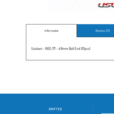
Informatie
Reviews (0)
Usukani - NGE-171 - 4.8mm Ball End (10pcs)
DRIFTED