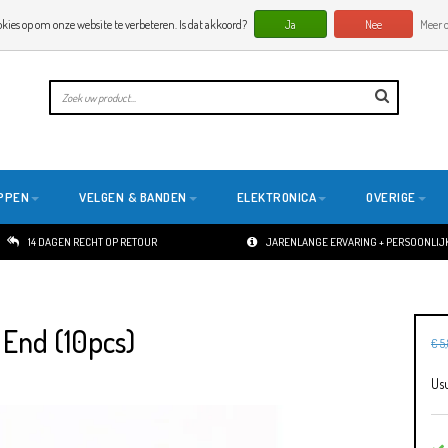
okies op om onze website te verbeteren. Is dat akkoord?
Ja
Nee
Meer o
PPEN
VELGEN & BANDEN
ELEKTRONICA
OVERIGE
14 DAGEN RECHT OP RETOUR
JARENLANGE ERVARING + PERSOONLIJK
 End (10pcs)
€ 5
Usu