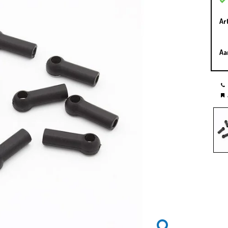
Ar
Aa