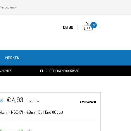
NL
INLOGGEN
REGISTREREN
ver cookies »
0
€0,00
MERKEN
 ADVIES
GROTE EIGEN VOORRAAD
€ 4,93
,80
Incl. btw
kani - NGE-171 - 4.8mm Ball End (10pcs)