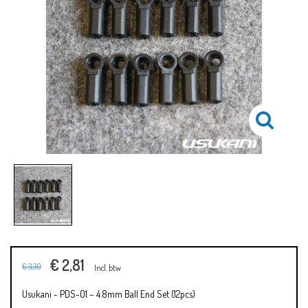
€ 2,81
€ 3,30
Incl. btw
Usukani - PDS-01 − 4.8mm Ball End Set (12pcs)