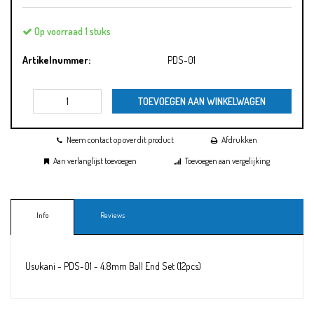
Op voorraad 1 stuks
Artikelnummer:
PDS-01
TOEVOEGEN AAN WINKELWAGEN
Neem contact op over dit product
Afdrukken
Aan verlanglijst toevoegen
Toevoegen aan vergelijking
Info
Reviews
Usukani - PDS-01 - 4.8mm Ball End Set (12pcs)