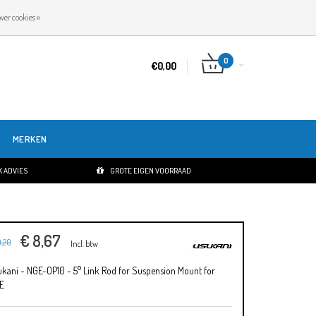
NL
INLOGGEN
REGISTREREN
ver cookies »
0
€0,00
MERKEN
 ADVIES
GROTE EIGEN VOORRAAD
€ 8,67
0,20
Incl. btw
kani - NGE-OP10 - 5° Link Rod for Suspension Mount for
E