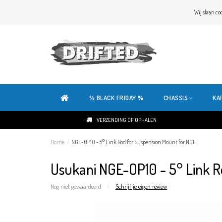
WELKOM OP DE SITE VAN DRIFTED!
Wij slaan co
ONZE SITE IS HELEMAAL NIEUW. HEB JE TIPS OF FEEDBACK, KLIK HIER
% BLACK FRIDAY %
CHASSIS
KA
VERZENDING OF OPHALEN
Home
/
NGE-OP10 - 5° Link Rod for Suspension Mount for NGE
Usukani NGE-OP10 - 5° Link R
Nog niet gewaardeerd
|
Schrijf je eigen review