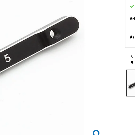
Ar
Aa