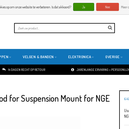
okies op om onze website te verbeteren. Is dat akkoord?
Ja
Nee
Meer o
PPEN
VELGEN & BANDEN
ELEKTRONICA
OVERIGE
14 DAGEN RECHT OP RETOUR
JARENLANGE ERVARING + PERSOONLIJK
od for Suspension Mount for NGE
€ 1
Usu
NG