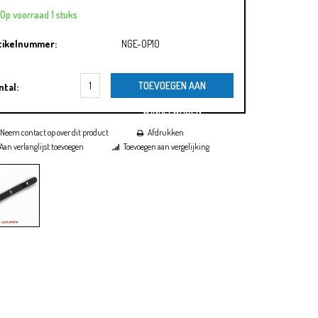
Op voorraad 1 stuks
tikelnummer:
NGE-OP10
TOEVOEGEN AAN
ntal:
WINKELWAGEN
Neem contact op over dit product
Afdrukken
Aan verlanglijst toevoegen
Toevoegen aan vergelijking