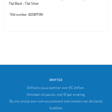
Flat Black - Flat Silver
*Old number: 102087FBK
DRIFTED
Drifted is jouw partner voor RC driften.
Ontstaan uit passie, met 10 jaar ervaring.
Bij ons vind je een ruim assortiment met merken van de beste
kwaliteit.