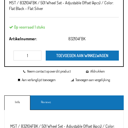
MST / 832104FBK / 501 Wheel Set - Adjustable Offset (4pcs) / Color:
Flat Black - Flat Silver
Op voorraad 1 stuks
Artikelnummer:
832104FBK
TOEVOEGEN AAN WINKELWAGEN
Neem contact op over dit product
Afdrukken
Aan verlanglijst toevoegen
Toevoegen aan vergelijking
Info
Reviews
MST / 832104FBK / 501 Wheel Set - Adjustable Offset (4pcs) / Color: