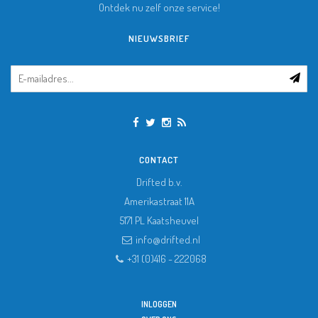
Ontdek nu zelf onze service!
NIEUWSBRIEF
CONTACT
Drifted b.v.
Amerikastraat 11A
5171 PL
Kaatsheuvel
info@drifted.nl
+31 (0)416 - 222068
INLOGGEN