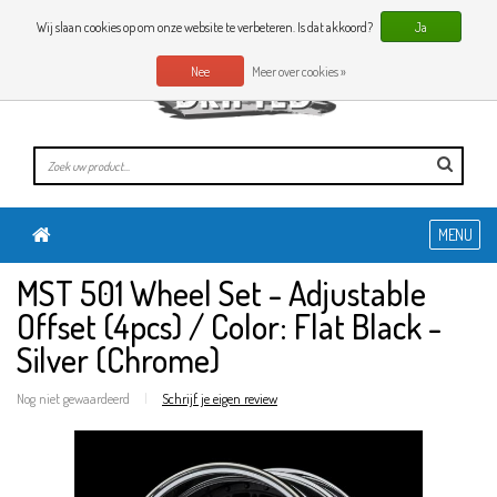
0 Artikelen
NL
Wij slaan cookies op om onze website te verbeteren. Is dat akkoord?
Ja
Nee
Meer over cookies »
MENU
MST 501 Wheel Set - Adjustable
Offset (4pcs) / Color: Flat Black -
Silver (Chrome)
Nog niet gewaardeerd
|
Schrijf je eigen review