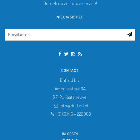
Ontdek nu zelf onze service!
NIEUWSBRIEF
CONTACT
Drifted b.v.
Amerikastraat 11A
5171 PL
Kaatsheuvel
info@drifted.nl
+31 (0)416 - 222068
INLOGGEN