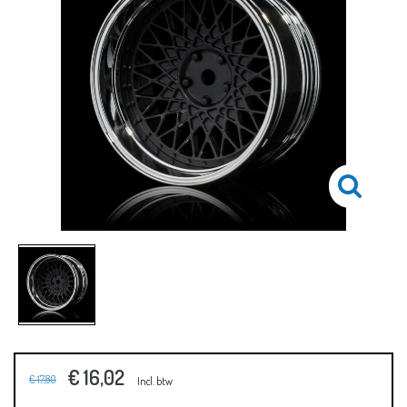
€ 16,02
€ 17,80
Incl. btw