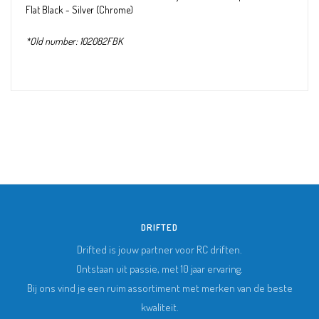
Flat Black - Silver (Chrome)
*Old number: 102082FBK
DRIFTED
Drifted is jouw partner voor RC driften.
Ontstaan uit passie, met 10 jaar ervaring.
Bij ons vind je een ruim assortiment met merken van de beste
kwaliteit.