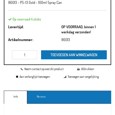
86013 - PS-13 Gold - 100ml Spray Can
Op voorraad 4 stuks
Levertijd:
OP VOORRAAD, binnen 1
werkdag verzonden!
Artikelnummer:
86013
TOEVOEGEN AAN WINKELWAGEN
Neem contact op over dit product
Afdrukken
Aan verlanglijst toevoegen
Toevoegen aan vergelijking
Info
Reviews