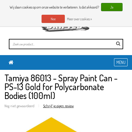
0 Artikelen
NL
Wij slaan cookies op om onze website te verbeteren. Is dat akkoord?
Ja
Nee
Meer over cookies »
MENU
Tamiya 86013 - Spray Paint Can -
PS-13 Gold for Polycarbonate
Bodies (100ml)
Nog niet gewaardeerd
|
Schrijf je eigen review