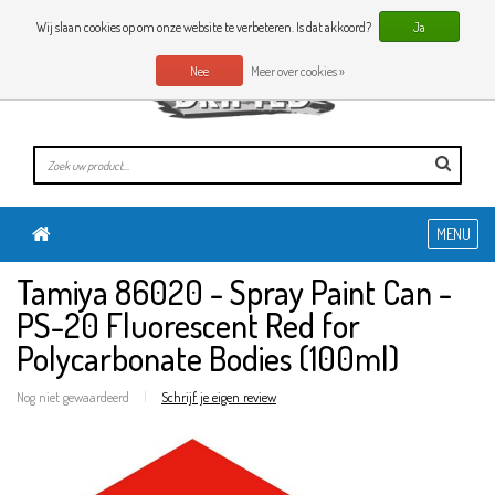
0 Artikelen
NL
Wij slaan cookies op om onze website te verbeteren. Is dat akkoord?
Ja
Nee
Meer over cookies »
MENU
Tamiya 86020 - Spray Paint Can -
PS-20 Fluorescent Red for
Polycarbonate Bodies (100ml)
Nog niet gewaardeerd
|
Schrijf je eigen review