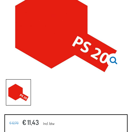
€ 11,43
€ 12,70
Incl. btw