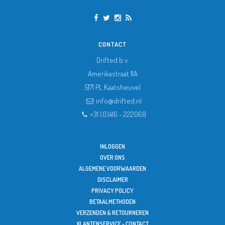
CONTACT
Drifted b.v.
Amerikastraat 11A
5171 PL
Kaatsheuvel
info@drifted.nl
+31 (0)416 - 222068
INLOGGEN
OVER ONS
ALGEMENE VOORWAARDEN
DISCLAIMER
PRIVACY POLICY
BETAALMETHODEN
VERZENDEN & RETOURNEREN
KLANTENSERVICE - CONTACT