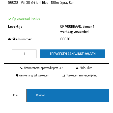
86030 - PS-30 Brilliant Blue - 100ml Spray Can
Op voorraad 1 stuks
Levertijd:
OP VOORRAAD, binnen 1
werkdag verzonden!
Artikelnummer:
86030
TOEVOEGEN AAN WINKELWAGEN
Neem contact op over dit product
Afdrukken
Aan verlanglijst toevoegen
Toevoegen aan vergelijking
Info
Reviews