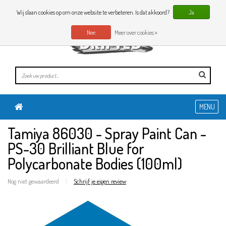
0 Artikelen
NL
Wij slaan cookies op om onze website te verbeteren. Is dat akkoord?
Ja
Nee
Meer over cookies »
MENU
Tamiya 86030 - Spray Paint Can -
PS-30 Brilliant Blue for
Polycarbonate Bodies (100ml)
Nog niet gewaardeerd
|
Schrijf je eigen review