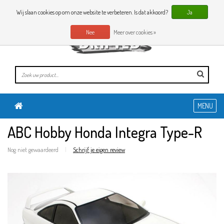
0 Artikelen
NL
Wij slaan cookies op om onze website te verbeteren. Is dat akkoord?
Ja
Nee
Meer over cookies »
MENU
ABC Hobby Honda Integra Type-R
Nog niet gewaardeerd
|
Schrijf je eigen review