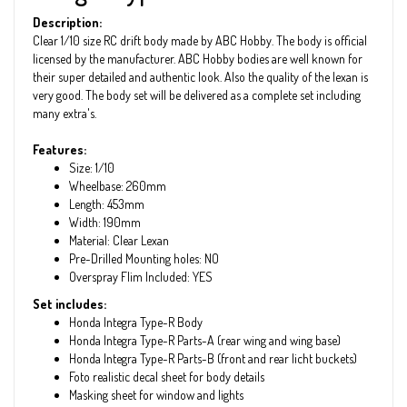
Description:
Clear 1/10 size RC drift body made by ABC Hobby. The body is official
licensed by the manufacturer. ABC Hobby bodies are well known for
their super detailed and authentic look. Also the quality of the lexan is
very good. The body set will be delivered as a complete set including
many extra's.
Features:
Size: 1/10
Wheelbase: 260mm
Length: 453mm
Width: 190mm
Material: Clear Lexan
Pre-Drilled Mounting holes: NO
Overspray Flim Included: YES
Set includes:
Honda Integra Type-R Body
Honda Integra Type-R Parts-A (rear wing and wing base)
Honda Integra Type-R Parts-B (front and rear licht buckets)
Foto realistic decal sheet for body details
Masking sheet for window and lights