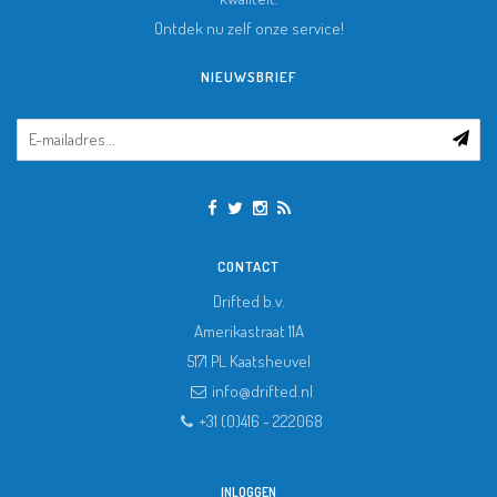
Ontdek nu zelf onze service!
NIEUWSBRIEF
CONTACT
Drifted b.v.
Amerikastraat 11A
5171 PL
Kaatsheuvel
info@drifted.nl
+31 (0)416 - 222068
INLOGGEN