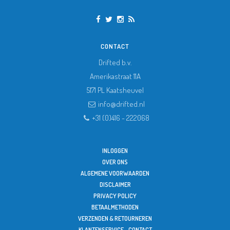
CONTACT
Drifted b.v.
Amerikastraat 11A
5171 PL
Kaatsheuvel
info@drifted.nl
+31 (0)416 - 222068
INLOGGEN
OVER ONS
ALGEMENE VOORWAARDEN
DISCLAIMER
PRIVACY POLICY
BETAALMETHODEN
VERZENDEN & RETOURNEREN
KLANTENSERVICE - CONTACT