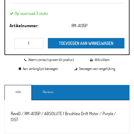
Op voorraad 3 stuks
Artikelnummer:
RM-A135P
TOEVOEGEN AAN WINKELWAGEN
Neem contact op over dit product
Afdrukken
Aan verlanglijst toevoegen
Toevoegen aan vergelijking
Info
Reviews
ReveD / RM-A135P / ABSOLUTE 1 Brushless Drift Motor / Purple /
13.5T