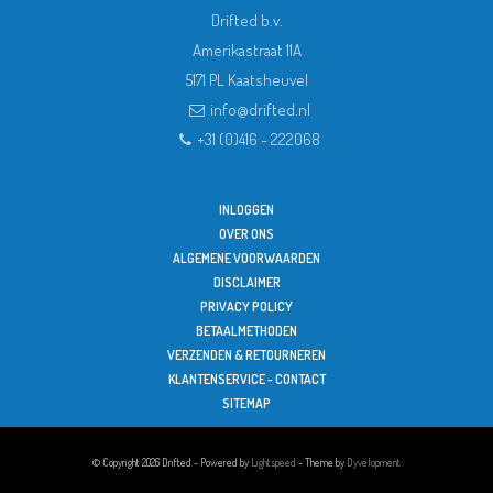
Drifted b.v.
Amerikastraat 11A
5171 PL
Kaatsheuvel
info@drifted.nl
+31 (0)416 - 222068
INLOGGEN
OVER ONS
ALGEMENE VOORWAARDEN
DISCLAIMER
PRIVACY POLICY
BETAALMETHODEN
VERZENDEN & RETOURNEREN
KLANTENSERVICE - CONTACT
SITEMAP
© Copyright 2026 Drifted - Powered by
Lightspeed
- Theme by
Dyvelopment