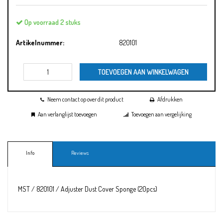
Op voorraad 2 stuks
Artikelnummer:
820101
TOEVOEGEN AAN WINKELWAGEN
Neem contact op over dit product
Afdrukken
Aan verlanglijst toevoegen
Toevoegen aan vergelijking
Info
Reviews
MST / 820101 / Adjuster Dust Cover Sponge (20pcs)