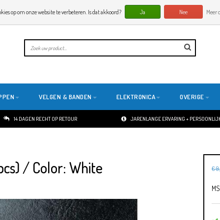
okies op om onze website te verbeteren. Is dat akkoord?
Ja
Nee
Meer o
PPEN
VELGEN & BANDEN
ELEKTRONICA
OVERIGE
14 DAGEN RECHT OP RETOUR
JARENLANGE ERVARING + PERSOONLIJK
s) / Color: White
€ 9
MS