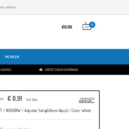
NL
INLOGGEN
REGISTREREN
ver cookies »
0
€0,00
MERKEN
 ADVIES
GROTE EIGEN VOORRAAD
€ 8,91
,90
Incl. btw
T / 820081W / Adjuster Set φ5.8mm (4pcs) / Color: White