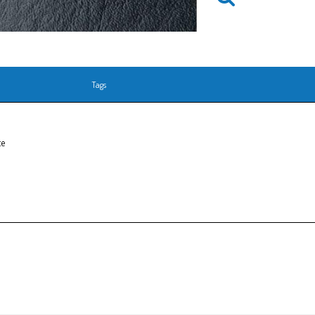
Tags
te