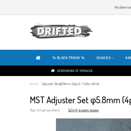
WELKOM OP DE SITE VAN DRIFTED!
Wij slaan co
ONZE SITE IS HELEMAAL NIEUW. HEB JE TIPS OF FEEDBACK, KLIK HIER
% BLACK FRIDAY %
CHASSIS
KA
VERZENDING OF OPHALEN
Home
/
Adjuster Set φ5.8mm (4pcs) / Color: White
MST Adjuster Set φ5.8mm (4pc
Nog niet gewaardeerd
|
Schrijf je eigen review