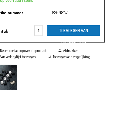
Op voorraad 1 stuks
tikelnummer:
820081W
TOEVOEGEN AAN
ntal:
WINKELWAGEN
Neem contact op over dit product
Afdrukken
Aan verlanglijst toevoegen
Toevoegen aan vergelijking