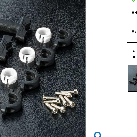
Ar
Aa