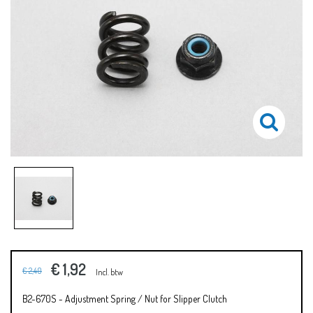
€ 1,92
€ 2,40
Incl. btw
B2-670S - Adjustment Spring / Nut for Slipper Clutch