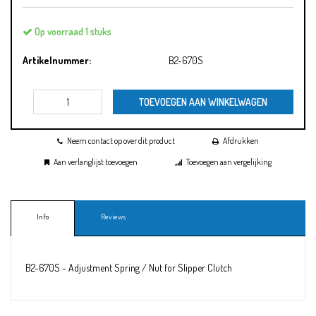
Op voorraad 1 stuks
Artikelnummer:
B2-670S
TOEVOEGEN AAN WINKELWAGEN
Neem contact op over dit product
Afdrukken
Aan verlanglijst toevoegen
Toevoegen aan vergelijking
Info
Reviews
B2-670S - Adjustment Spring / Nut for Slipper Clutch