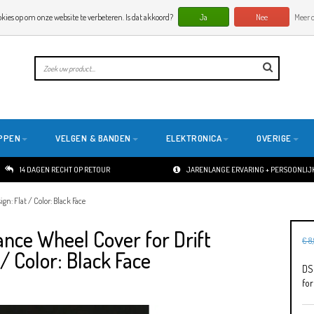
okies op om onze website te verbeteren. Is dat akkoord?
Ja
Nee
Meer o
PPEN
VELGEN & BANDEN
ELEKTRONICA
OVERIGE
14 DAGEN RECHT OP RETOUR
JARENLANGE ERVARING + PERSOONLIJK
n: Flat / Color: Black Face
ance Wheel Cover for Drift
€ 8
/ Color: Black Face
DS
for