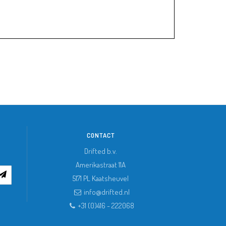
CONTACT
Drifted b.v.
Amerikastraat 11A
5171 PL
Kaatsheuvel
info@drifted.nl
+31 (0)416 - 222068