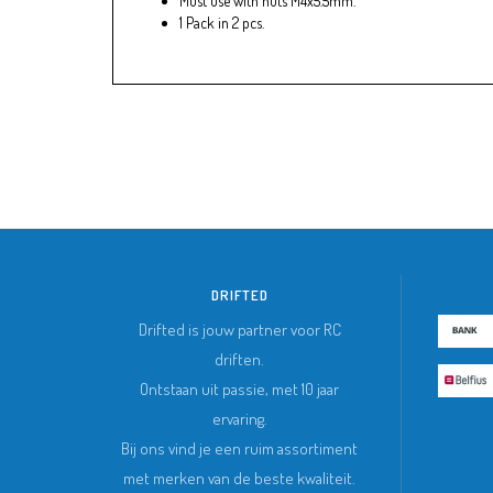
Must use with nuts M4x5.5mm.
1 Pack in 2 pcs.
DRIFTED
Drifted is jouw partner voor RC
driften.
Ontstaan uit passie, met 10 jaar
ervaring.
Bij ons vind je een ruim assortiment
met merken van de beste kwaliteit.