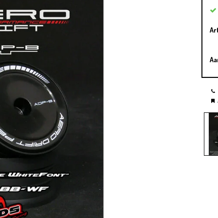
Ar
Aa