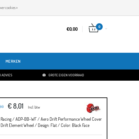
NL
INLOGGEN
REGISTREREN
ver cookies »
0
€0,00
MERKEN
 ADVIES
GROTE EIGEN VOORRAAD
€ 8,01
,90
Incl. btw
 Racing / ADP-BB-WF / Aero Drift Performance Wheel Cover
 Drift Element Wheel / Design: Flat / Color: Black Face