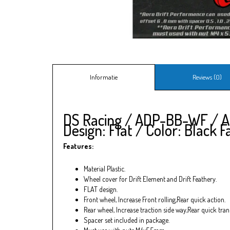
Informatie
Reviews (0)
DS Racing / ADP-BB-WF / Ae
Design: Flat / Color: Black F
Features:
Material Plastic.
Wheel cover for Drift Element and Drift Feathery.
FLAT design.
Front wheel, Increase Front rolling,Rear quick action.
Rear wheel, Increase traction side way,Rear quick trans
Spacer set included in package.