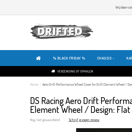
WELKOM OP DE SITE VAN DRIFTED!
Wij slaan co
ONZE SITE IS HELEMAAL NIEUW. HEB JE TIPS OF FEEDBACK, KLIK HIER
% BLACK FRIDAY %
CHASSIS
KA
VERZENDING OF OPHALEN
Home
/
Aero Drift Performance Wheel Cover for Drift Element Wheel / Desig
DS Racing Aero Drift Perform
Element Wheel / Design: Flat 
Nog niet gewaardeerd
|
Schrijf je eigen review