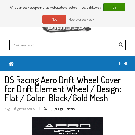
0 Artikelen
NL
Wij slaan cookies op om onze website te verbeteren. Is dat akkoord?
Ja
Nee
Meer over cookies »
MENU
DS Racing Aero Drift Wheel Cover
for Drift Element Wheel / Design:
Flat / Color: Black/Gold Mesh
Nog niet gewaardeerd
|
Schrijf je eigen review