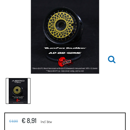
€ 8,91
€ 9,90
Incl. btw