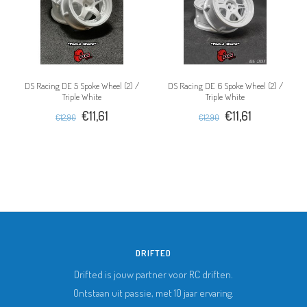
DS Racing DE 5 Spoke Wheel (2) /
DS Racing DE 6 Spoke Wheel (2) /
Triple White
Triple White
€11,61
€11,61
€12,90
€12,90
DRIFTED
Drifted is jouw partner voor RC driften.
Ontstaan uit passie, met 10 jaar ervaring.