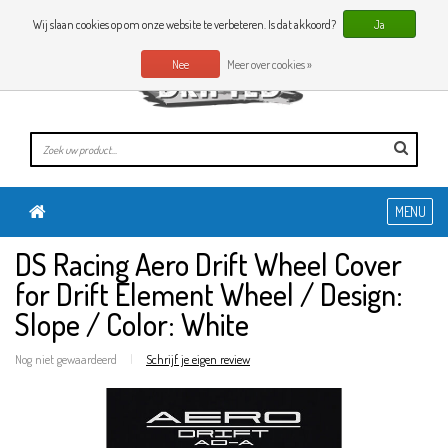
0 Artikelen
NL
Wij slaan cookies op om onze website te verbeteren. Is dat akkoord?
Ja
Nee
Meer over cookies »
MENU
DS Racing Aero Drift Wheel Cover
for Drift Element Wheel / Design:
Slope / Color: White
Nog niet gewaardeerd
|
Schrijf je eigen review