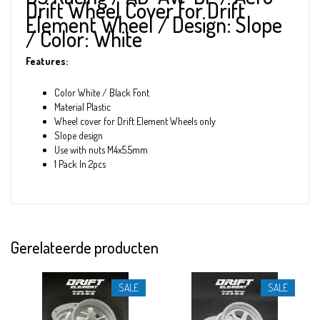
Drift Wheel Cover for Drift
Element Wheel / Design: Slope
/ Color: White
Features:
Color White / Black Font
Material Plastic
Wheel cover for Drift Element Wheels only
Slope design
Use with nuts M4x5.5mm
1 Pack In 2pcs
Gerelateerde producten
SALE
SALE