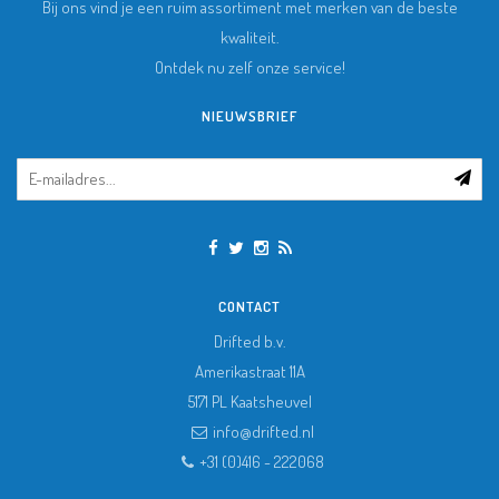
Bij ons vind je een ruim assortiment met merken van de beste
kwaliteit.
Ontdek nu zelf onze service!
NIEUWSBRIEF
CONTACT
Drifted b.v.
Amerikastraat 11A
5171 PL
Kaatsheuvel
info@drifted.nl
+31 (0)416 - 222068