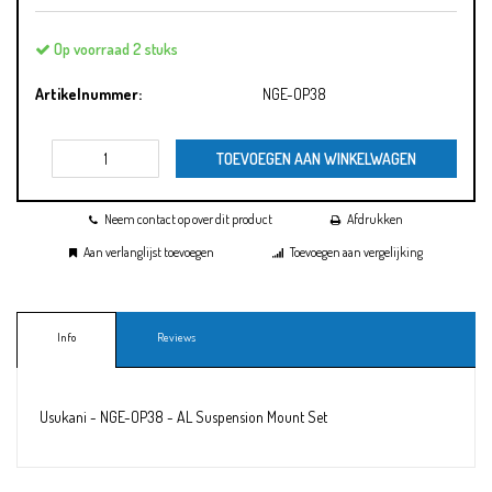
Op voorraad 2 stuks
Artikelnummer:
NGE-OP38
TOEVOEGEN AAN WINKELWAGEN
Neem contact op over dit product
Afdrukken
Aan verlanglijst toevoegen
Toevoegen aan vergelijking
Info
Reviews
Usukani - NGE-OP38 - AL Suspension Mount Set