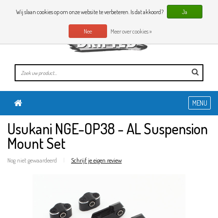
0 Artikelen
NL
Wij slaan cookies op om onze website te verbeteren. Is dat akkoord?
Ja
Nee
Meer over cookies »
MENU
Usukani NGE-OP38 - AL Suspension
Mount Set
Nog niet gewaardeerd
|
Schrijf je eigen review