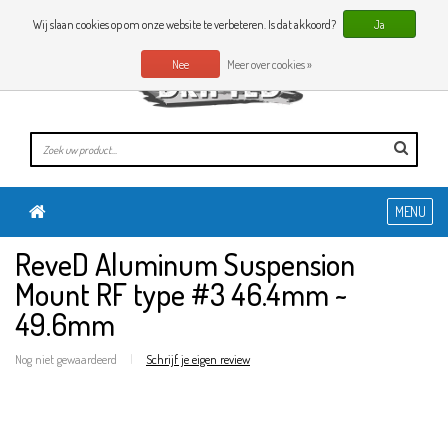
0 Artikelen
NL
Wij slaan cookies op om onze website te verbeteren. Is dat akkoord?
Ja
Nee
Meer over cookies »
MENU
ReveD Aluminum Suspension
Mount RF type #3 46.4mm ~
49.6mm
Nog niet gewaardeerd
|
Schrijf je eigen review