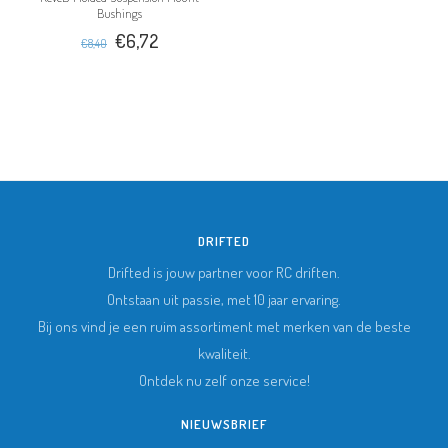
Bushings
€6,72
€8,40
DRIFTED
Drifted is jouw partner voor RC driften.
Ontstaan uit passie, met 10 jaar ervaring.
Bij ons vind je een ruim assortiment met merken van de beste
kwaliteit.
Ontdek nu zelf onze service!
NIEUWSBRIEF