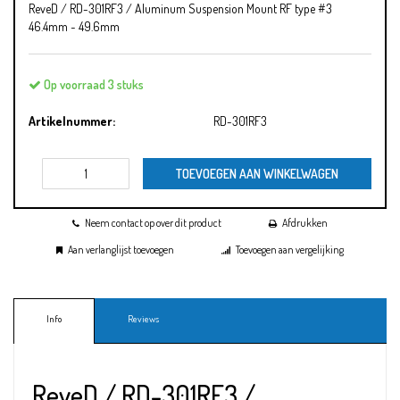
ReveD / RD-301RF3 / Aluminum Suspension Mount RF type #3
46.4mm ~ 49.6mm
Op voorraad 3 stuks
Artikelnummer:
RD-301RF3
TOEVOEGEN AAN WINKELWAGEN
Neem contact op over dit product
Afdrukken
Aan verlanglijst toevoegen
Toevoegen aan vergelijking
Info
Reviews
ReveD / RD-301RF3 /