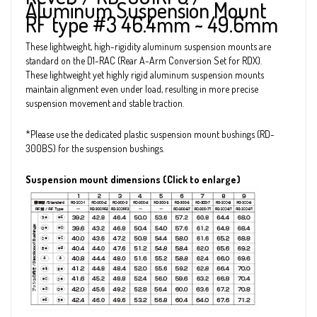
Aluminum Suspension Mount
RF type #3 46.4mm ~ 49.6mm
These lightweight, high-rigidity aluminum suspension mounts are
standard on the D1-RAC (Rear A-Arm Conversion Set for RDX).
These lightweight yet highly rigid aluminum suspension mounts
maintain alignment even under load, resulting in more precise
suspension movement and stable traction.
*Please use the dedicated plastic suspension mount bushings (RD-
300BS) for the suspension bushings.
Suspension mount dimensions (Click to enlarge)