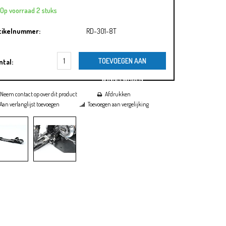
Op voorraad 2 stuks
tikelnummer:
RD-301-8T
TOEVOEGEN AAN
ntal:
WINKELWAGEN
Neem contact op over dit product
Afdrukken
Aan verlanglijst toevoegen
Toevoegen aan vergelijking