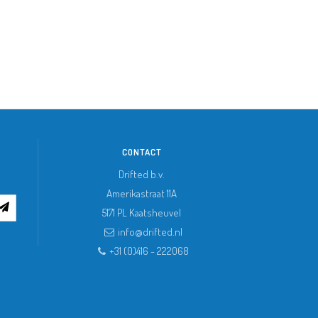
CONTACT
Drifted b.v.
Amerikastraat 11A
5171 PL
Kaatsheuvel
info@drifted.nl
+31 (0)416 - 222068