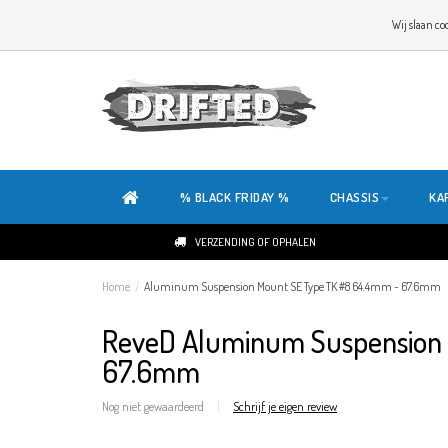
WELKOM OP DE SITE VAN DRIFTED!
Wij slaan co
ONZE SITE IS HELEMAAL NIEUW. HEB JE TIPS OF FEEDBACK, KLIK HIER
% BLACK FRIDAY %
CHASSIS
KA
VERZENDING OF OPHALEN
Home
/
Aluminum Suspension Mount SE Type TK #8 64.4mm ~ 67.6mm
ReveD Aluminum Suspension
67.6mm
Nog niet gewaardeerd
|
Schrijf je eigen review