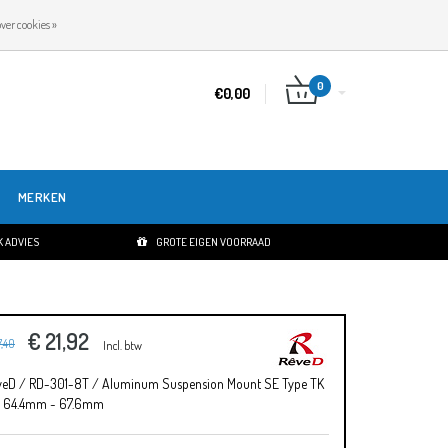
NL
INLOGGEN
REGISTREREN
ver cookies »
0
€0,00
MERKEN
 ADVIES
GROTE EIGEN VOORRAAD
€ 21,92
7,40
Incl. btw
veD / RD-301-8T / Aluminum Suspension Mount SE Type TK
 64.4mm ~ 67.6mm