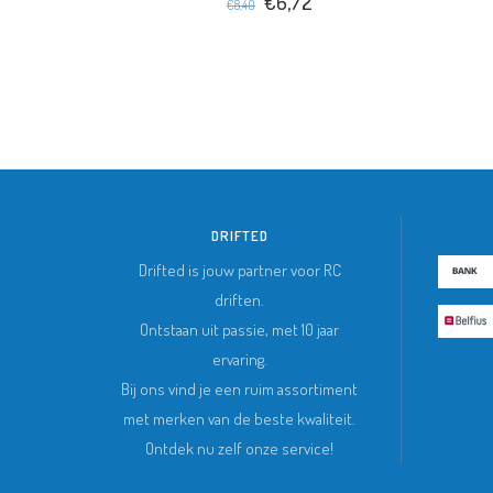
€6,72
€8,40
DRIFTED
Drifted is jouw partner voor RC
driften.
Ontstaan uit passie, met 10 jaar
ervaring.
Bij ons vind je een ruim assortiment
met merken van de beste kwaliteit.
Ontdek nu zelf onze service!