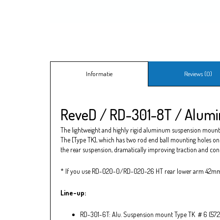
Informatie
Reviews (0)
ReveD / RD-301-8T / Alum
The lightweight and highly rigid aluminum suspension mount 
The [Type TK], which has two rod end ball mounting holes on
the rear suspension, dramatically improving traction and co
* If you use RD-020-0/RD-020-26 HT rear lower arm 42mm
Line-up:
RD-301-6T: Alu. Suspension mount Type TK ＃6 (5