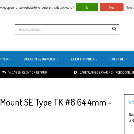
okies op om onze website te verbeteren. Is dat akkoord?
Ja
Nee
Meer o
PPEN
VELGEN & BANDEN
ELEKTRONICA
OVERIGE
14 DAGEN RECHT OP RETOUR
JARENLANGE ERVARING + PERSOONLIJK
 Mount SE Type TK #8 64.4mm ~
€ 2
Re
#8