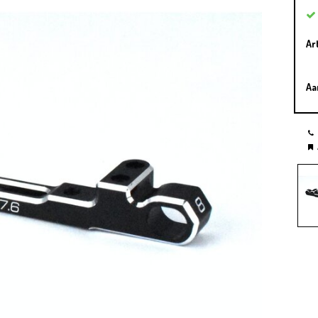
Ar
Aa