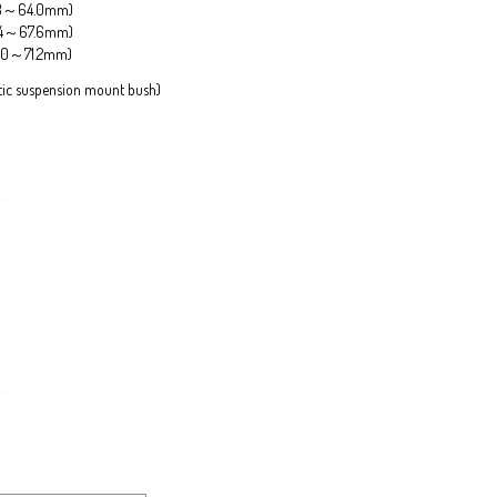
0.8～64.0mm)
4.4～67.6mm)
8.0～71.2mm)
tic suspension mount bush)