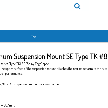
Tags
inum Suspension Mount SE Type TK #
series [Type TK] SE (Shiny Edge) spec!
 the upper surface of the suspension mount, attaches the rear upper arm to the susp
ntrol performance.
, #8 / #9 suspension mount is recommended.
7.2～60.4mm)