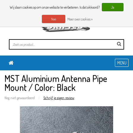
0 Artikelen
NL
Wij slaan cookies op om onze website te verbeteren. Is dat akkoord?
Ja
Nee
Meer over cookies »
MENU
MST Aluminium Antenna Pipe
Mount / Color: Black
Nog niet gewaardeerd
|
Schrijf je eigen review