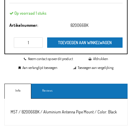
Op voorraad 1 stuks
Artikelnummer:
820066BK
TOEVOEGEN AAN WINKELWAGEN
Neem contact op over dit product
Afdrukken
Aan verlanglijst toevoegen
Toevoegen aan vergelijking
Info
Reviews
MST / 820066BK / Aluminium Antenna Pipe Mount / Color: Black