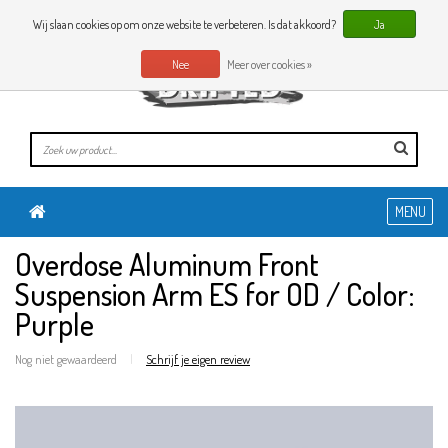
0 Artikelen
NL
Wij slaan cookies op om onze website te verbeteren. Is dat akkoord?
Ja
Nee
Meer over cookies »
MENU
Overdose Aluminum Front
Suspension Arm ES for OD / Color:
Purple
Nog niet gewaardeerd
|
Schrijf je eigen review