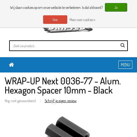
0 Artikelen
NL
Wij slaan cookies op om onze website te verbeteren. Is dat akkoord?
Ja
Nee
Meer over cookies »
MENU
WRAP-UP Next 0036-77 - Alum.
Hexagon Spacer 10mm - Black
Nog niet gewaardeerd
|
Schrijf je eigen review