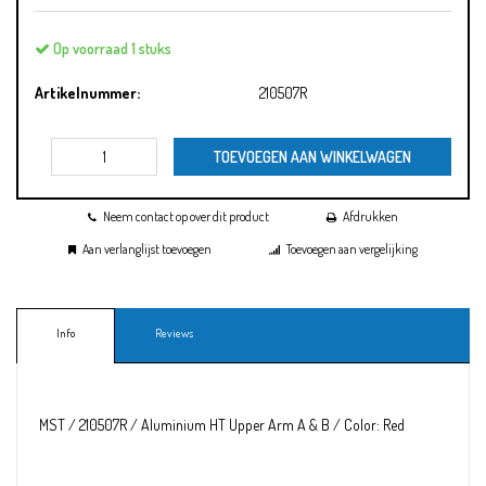
Op voorraad 1 stuks
Artikelnummer:
210507R
TOEVOEGEN AAN WINKELWAGEN
Neem contact op over dit product
Afdrukken
Aan verlanglijst toevoegen
Toevoegen aan vergelijking
Info
Reviews
MST / 210507R / Aluminium HT Upper Arm A & B / Color: Red