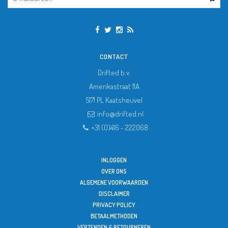
CONTACT
Drifted b.v.
Amerikastraat 11A
5171 PL
Kaatsheuvel
info@drifted.nl
+31 (0)416 - 222068
INLOGGEN
OVER ONS
ALGEMENE VOORWAARDEN
DISCLAIMER
PRIVACY POLICY
BETAALMETHODEN
VERZENDEN & RETOURNEREN