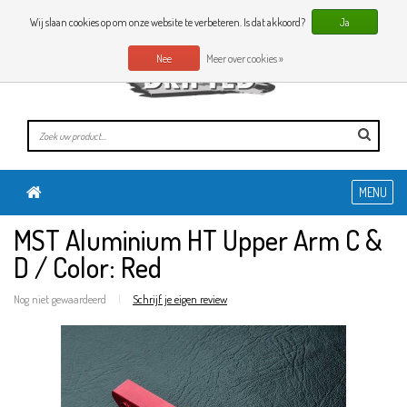
0 Artikelen
NL
Wij slaan cookies op om onze website te verbeteren. Is dat akkoord?
Ja
Nee
Meer over cookies »
MENU
MST Aluminium HT Upper Arm C &
D / Color: Red
Nog niet gewaardeerd
|
Schrijf je eigen review