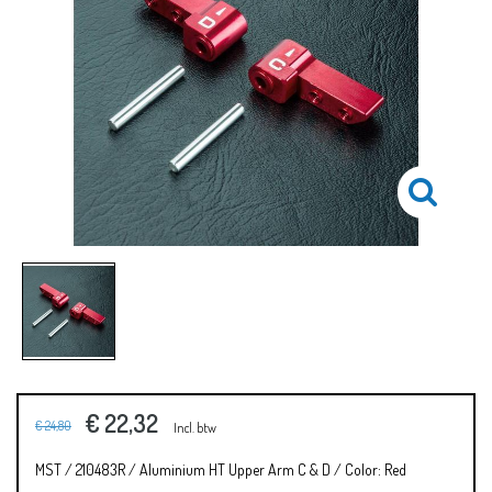
€ 22,32
€ 24,80
Incl. btw
MST / 210483R / Aluminium HT Upper Arm C & D / Color: Red