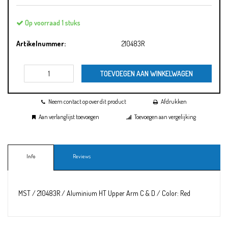
Op voorraad 1 stuks
Artikelnummer:
210483R
TOEVOEGEN AAN WINKELWAGEN
Neem contact op over dit product
Afdrukken
Aan verlanglijst toevoegen
Toevoegen aan vergelijking
Info
Reviews
MST / 210483R / Aluminium HT Upper Arm C & D / Color: Red