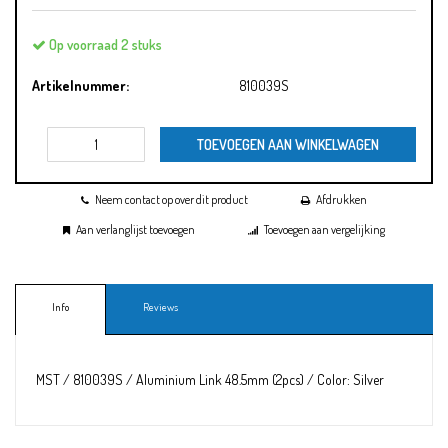
Op voorraad 2 stuks
Artikelnummer:
810039S
TOEVOEGEN AAN WINKELWAGEN
Neem contact op over dit product
Afdrukken
Aan verlanglijst toevoegen
Toevoegen aan vergelijking
Info
Reviews
MST / 810039S / Aluminium Link 48.5mm (2pcs) / Color: Silver