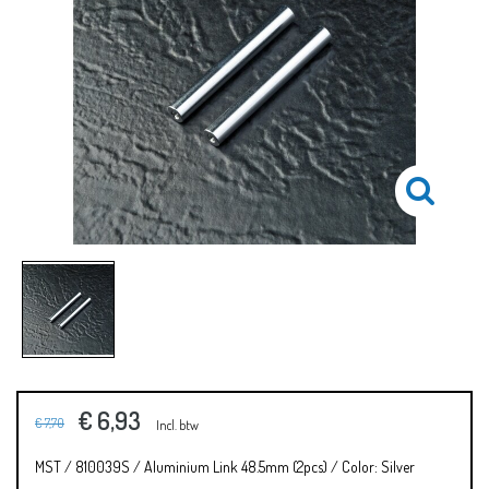
€ 6,93
€ 7,70
Incl. btw
MST / 810039S / Aluminium Link 48.5mm (2pcs) / Color: Silver