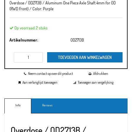
Overdose / OD2713B / Aluminum One Piece Axle Shaft 4mm for OD
(RWD Front) / Color: Purple
Op voorraad 2 stuks
Artikelnummer:
OD2713B
TOEVOEGEN AAN WINKELWAGEN
Neem contact op over dit product
Afdrukken
Aan verlanglijst toevoegen
Toevoegen aan vergelijking
Info
Reviews
Overdose / OD2713B /