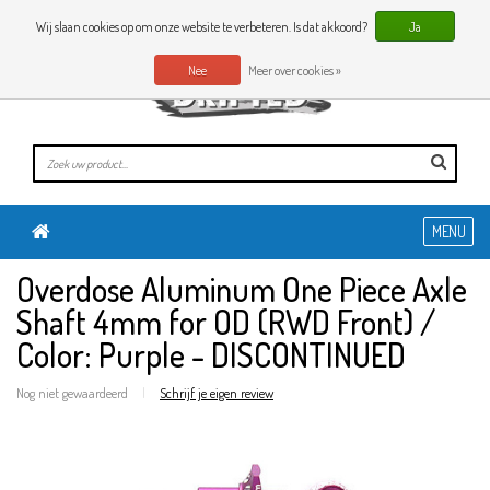
0 Artikelen
NL
Wij slaan cookies op om onze website te verbeteren. Is dat akkoord?
Ja
Nee
Meer over cookies »
MENU
Overdose Aluminum One Piece Axle
Shaft 4mm for OD (RWD Front) /
Color: Purple - DISCONTINUED
Nog niet gewaardeerd
|
Schrijf je eigen review