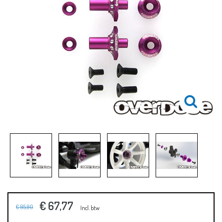
€ 67,77
€ 95,90
Incl. btw