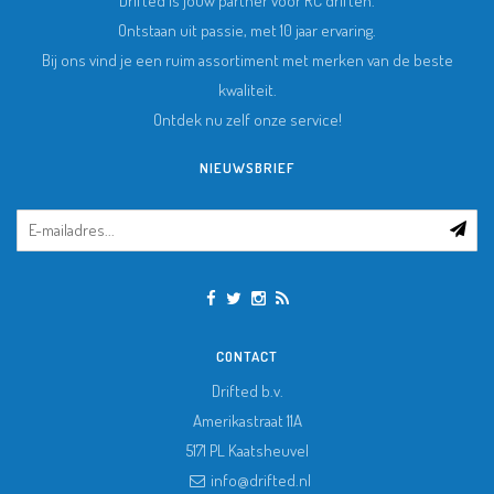
Drifted is jouw partner voor RC driften.
Ontstaan uit passie, met 10 jaar ervaring.
Bij ons vind je een ruim assortiment met merken van de beste
kwaliteit.
Ontdek nu zelf onze service!
NIEUWSBRIEF
CONTACT
Drifted b.v.
Amerikastraat 11A
5171 PL
Kaatsheuvel
info@drifted.nl