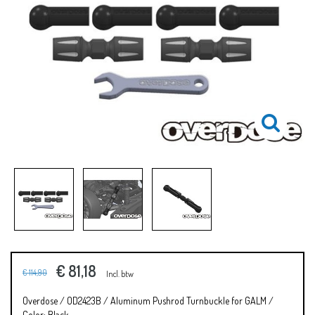
€ 81,18
€ 114,90
Incl. btw
Overdose / OD2423B / Aluminum Pushrod Turnbuckle for GALM /
Color: Black