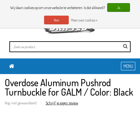
0 Artikelen
NL
Wij slaan cookies op om onze website te verbeteren. Is dat akkoord?
Ja
Nee
Meer over cookies »
MENU
Overdose Aluminum Pushrod
Turnbuckle for GALM / Color: Black
Nog niet gewaardeerd
|
Schrijf je eigen review