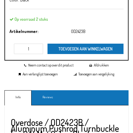
Op voorraad 2 stuks
Artikelnummer:
OD2423B
TOEVOEGEN AAN WINKELWAGEN
Neem contact op over dit product
Afdrukken
Aan verlanglijst toevoegen
Toevoegen aan vergelijking
Info
Reviews
Overdose / OD2423B /
Aluminum Pushrod Turnbuckle