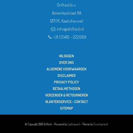
Drifted b.v.
Amerikastraat 11A
5171 PL
Kaatsheuvel
info@drifted.nl
+31 (0)416 - 222068
INLOGGEN
OVER ONS
ALGEMENE VOORWAARDEN
DISCLAIMER
PRIVACY POLICY
BETAALMETHODEN
VERZENDEN & RETOURNEREN
KLANTENSERVICE - CONTACT
SITEMAP
© Copyright 2026 Drifted - Powered by
Lightspeed
- Theme by
Dyvelopment