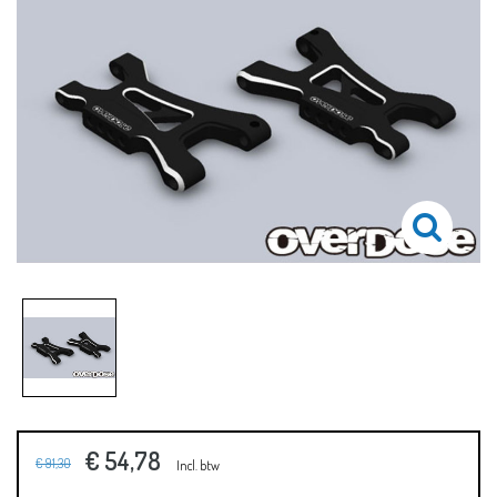
€ 54,78
€ 91,30
Incl. btw