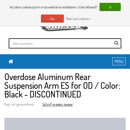
0 Artikelen
NL
Wij slaan cookies op om onze website te verbeteren. Is dat akkoord?
Ja
Nee
Meer over cookies »
MENU
Overdose Aluminum Rear
Suspension Arm ES for OD / Color:
Black - DISCONTINUED
Nog niet gewaardeerd
|
Schrijf je eigen review