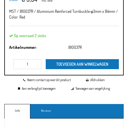
Incl. btw
MST / 810037R / Aluminium Reinforced Turnbuckle φ3mm x 84mm /
Color: Red
Op voorraad 2 stuks
Artikelnummer:
810037R
TOEVOEGEN AAN WINKELWAGEN
Neem contact op over dit product
Afdrukken
Aan verlanglijst toevoegen
Toevoegen aan vergelijking
Info
Reviews