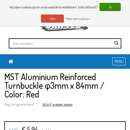
0 Artikelen
NL
Wij slaan cookies op om onze website te verbeteren. Is dat akkoord?
Ja
Nee
Meer over cookies »
MENU
MST Aluminium Reinforced
Turnbuckle φ3mm x 84mm /
Color: Red
Nog niet gewaardeerd
|
Schrijf je eigen review
€ 5,94
€ 6,60