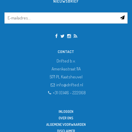
NIEUWSBRIEF
CONTACT
Drifted b.v.
Amerikastraat 11A
5171 PL
Kaatsheuvel
info@drifted.nl
+31 (0)416 - 222068
INLOGGEN
OVER ONS
ALGEMENE VOORWAARDEN
DISCLAIMER