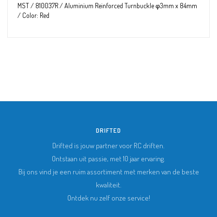
MST / 810037R / Aluminium Reinforced Turnbuckle φ3mm x 84mm
/ Color: Red
DRIFTED
Drifted is jouw partner voor RC driften.
Ontstaan uit passie, met 10 jaar ervaring.
Bij ons vind je een ruim assortiment met merken van de beste
kwaliteit.
Ontdek nu zelf onze service!