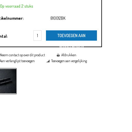
Op voorraad 2 stuks
tikelnummer:
810012BK
TOEVOEGEN AAN
ntal:
WINKELWAGEN
Neem contact op over dit product
Afdrukken
Aan verlanglijst toevoegen
Toevoegen aan vergelijking