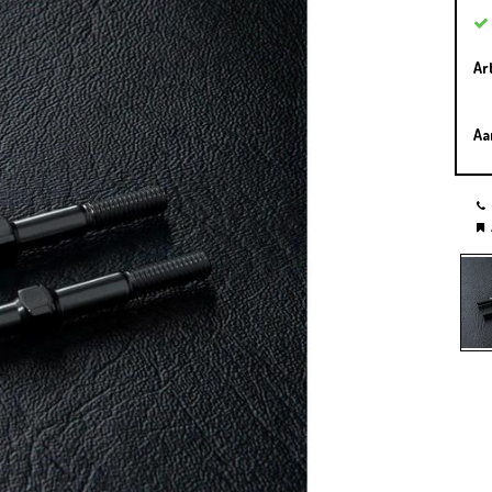
Ar
Aa