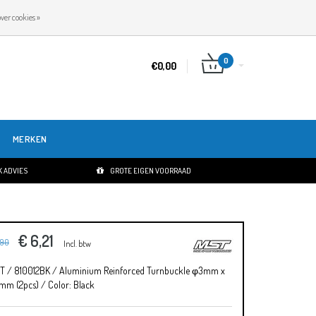
NL
INLOGGEN
REGISTREREN
ver cookies »
0
€0,00
MERKEN
 ADVIES
GROTE EIGEN VOORRAAD
€ 6,21
,90
Incl. btw
T / 810012BK / Aluminium Reinforced Turnbuckle φ3mm x
mm (2pcs) / Color: Black