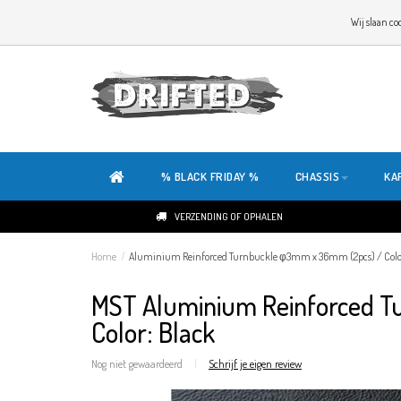
WELKOM OP DE SITE VAN DRIFTED!
Wij slaan co
ONZE SITE IS HELEMAAL NIEUW. HEB JE TIPS OF FEEDBACK, KLIK HIER
% BLACK FRIDAY %
CHASSIS
KA
VERZENDING OF OPHALEN
Home
/
Aluminium Reinforced Turnbuckle φ3mm x 36mm (2pcs) / Color
MST Aluminium Reinforced T
Color: Black
Nog niet gewaardeerd
|
Schrijf je eigen review