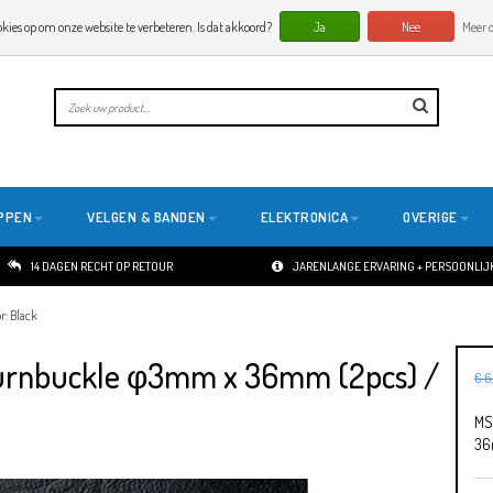
okies op om onze website te verbeteren. Is dat akkoord?
Ja
Nee
Meer o
PPEN
VELGEN & BANDEN
ELEKTRONICA
OVERIGE
14 DAGEN RECHT OP RETOUR
JARENLANGE ERVARING + PERSOONLIJK
: Black
urnbuckle φ3mm x 36mm (2pcs) /
€ 6
MS
36