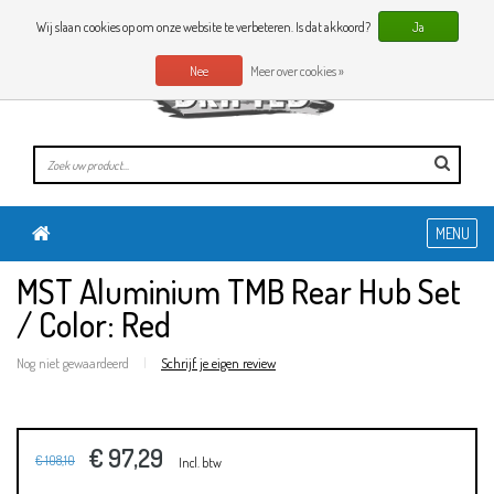
0 Artikelen
NL
Wij slaan cookies op om onze website te verbeteren. Is dat akkoord?
Ja
Nee
Meer over cookies »
MENU
MST Aluminium TMB Rear Hub Set
/ Color: Red
Nog niet gewaardeerd
|
Schrijf je eigen review
€ 97,29
€ 108,10
Incl. btw