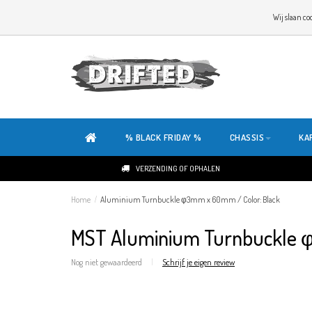
WELKOM OP DE SITE VAN DRIFTED!
Wij slaan co
ONZE SITE IS HELEMAAL NIEUW. HEB JE TIPS OF FEEDBACK, KLIK HIER
% BLACK FRIDAY %
CHASSIS
KA
VERZENDING OF OPHALEN
Home
/
Aluminium Turnbuckle φ3mm x 60mm / Color: Black
MST Aluminium Turnbuckle 
Nog niet gewaardeerd
|
Schrijf je eigen review