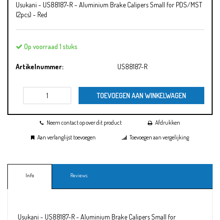
Usukani - US88187-R − Aluminium Brake Calipers Small for PDS/MST
(2pcs) - Red
Op voorraad 1 stuks
Artikelnummer:
US88187-R
TOEVOEGEN AAN WINKELWAGEN
Neem contact op over dit product
Afdrukken
Aan verlanglijst toevoegen
Toevoegen aan vergelijking
Info
Reviews
Usukani - US88187-R - Aluminium Brake Calipers Small for