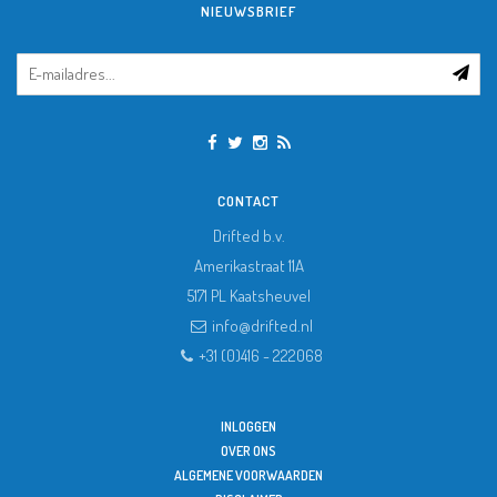
NIEUWSBRIEF
CONTACT
Drifted b.v.
Amerikastraat 11A
5171 PL
Kaatsheuvel
info@drifted.nl
+31 (0)416 - 222068
INLOGGEN
OVER ONS
ALGEMENE VOORWAARDEN