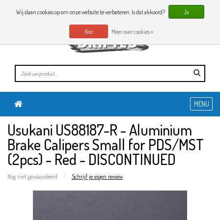
0 Artikelen
NL
Wij slaan cookies op om onze website te verbeteren. Is dat akkoord?
Ja
Nee
Meer over cookies »
MENU
Usukani US88187-R - Aluminium
Brake Calipers Small for PDS/MST
(2pcs) - Red - DISCONTINUED
Nog niet gewaardeerd
|
Schrijf je eigen review