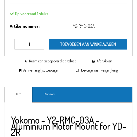
Op voorraad 1 stuks
Artikelnummer:
Y2-RMC-03A
TOEVOEGEN AAN WINKELWAGEN
Neem contact op over dit product
Afdrukken
Aan verlanglijst toevoegen
Toevoegen aan vergelijking
Info
Reviews
Yokomo - Y2-RMC-03A -
Aluminium Motor Mount for YD-
2R