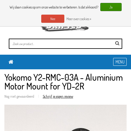
0 Artikelen
NL
Wij slaan cookies op om onze website te verbeteren. Is dat akkoord?
Ja
Nee
Meer over cookies »
MENU
Yokomo Y2-RMC-03A - Aluminium
Motor Mount for YD-2R
Nog niet gewaardeerd
|
Schrijf je eigen review