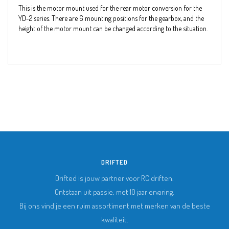
This is the motor mount used for the rear motor conversion for the
YD-2 series. There are 6 mounting positions for the gearbox, and the
height of the motor mount can be changed according to the situation.
DRIFTED
Drifted is jouw partner voor RC driften.
Ontstaan uit passie, met 10 jaar ervaring.
Bij ons vind je een ruim assortiment met merken van de beste
kwaliteit.