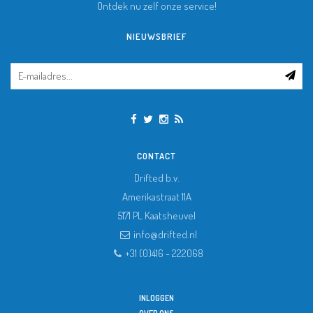
Ontdek nu zelf onze service!
NIEUWSBRIEF
CONTACT
Drifted b.v.
Amerikastraat 11A
5171 PL
Kaatsheuvel
info@drifted.nl
+31 (0)416 - 222068
INLOGGEN