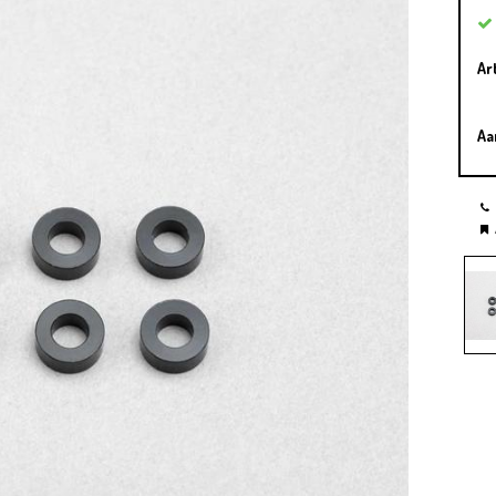
Ar
Aa