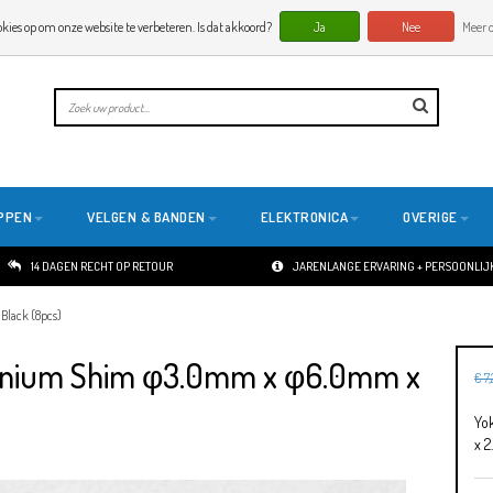
okies op om onze website te verbeteren. Is dat akkoord?
Ja
Nee
Meer o
PPEN
VELGEN & BANDEN
ELEKTRONICA
OVERIGE
14 DAGEN RECHT OP RETOUR
JARENLANGE ERVARING + PERSOONLIJK
lack (8pcs)
inium Shim φ3.0mm x φ6.0mm x
€ 7
Yo
x 2