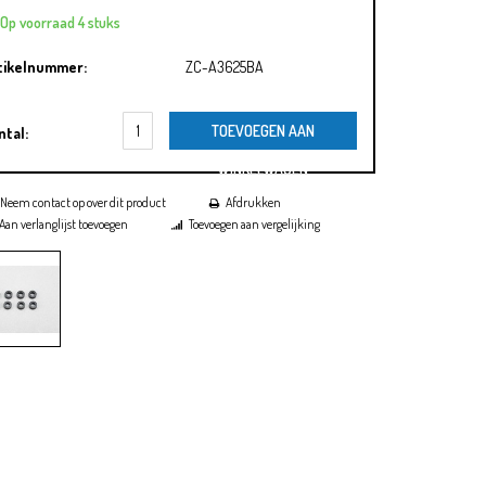
Op voorraad 4 stuks
tikelnummer:
ZC-A3625BA
TOEVOEGEN AAN
ntal:
WINKELWAGEN
Neem contact op over dit product
Afdrukken
Aan verlanglijst toevoegen
Toevoegen aan vergelijking