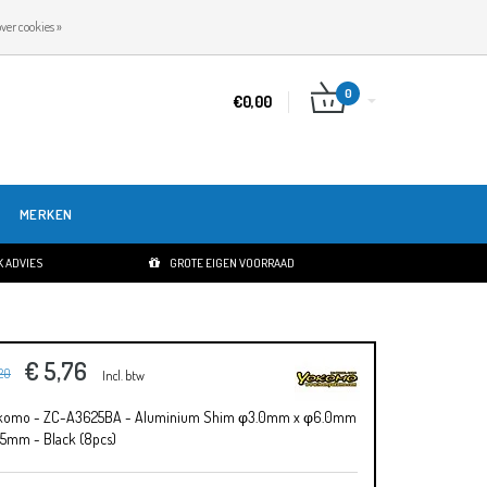
NL
INLOGGEN
REGISTREREN
ver cookies »
0
€0,00
MERKEN
 ADVIES
GROTE EIGEN VOORRAAD
€ 5,76
,20
Incl. btw
komo - ZC-A3625BA - Aluminium Shim φ3.0mm x φ6.0mm
.5mm - Black (8pcs)