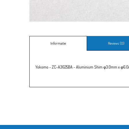
Informatie
Reviews (0)
Yokomo - ZC-A3625BA - Aluminium Shim φ3.0mm x φ6.0m