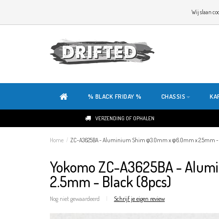
WELKOM OP DE SITE VAN DRIFTED!
Wij slaan co
ONZE SITE IS HELEMAAL NIEUW. HEB JE TIPS OF FEEDBACK, KLIK HIER
% BLACK FRIDAY %
CHASSIS
KA
VERZENDING OF OPHALEN
Home
/
ZC-A3625BA - Aluminium Shim φ3.0mm x φ6.0mm x 2.5mm - B
Yokomo ZC-A3625BA - Alum
2.5mm - Black (8pcs)
Nog niet gewaardeerd
|
Schrijf je eigen review