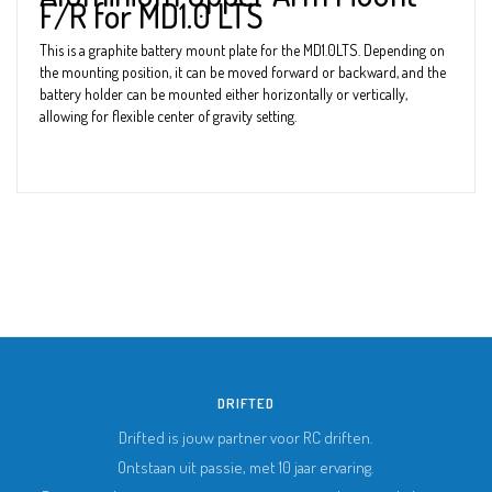
F/R for MD1.0 LTS
This is a graphite battery mount plate for the MD1.0LTS. Depending on
the mounting position, it can be moved forward or backward, and the
battery holder can be mounted either horizontally or vertically,
allowing for flexible center of gravity setting.
DRIFTED
Drifted is jouw partner voor RC driften.
Ontstaan uit passie, met 10 jaar ervaring.