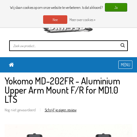
0 Artikelen
NL
Wij slaan cookies op om onze website te verbeteren. Is dat akkoord?
Ja
Nee
Meer over cookies »
MENU
Yokomo MD-202FR - Aluminium
Upper Arm Mount F/R for MD1.0
LTS
Nog niet gewaardeerd
|
Schrijf je eigen review