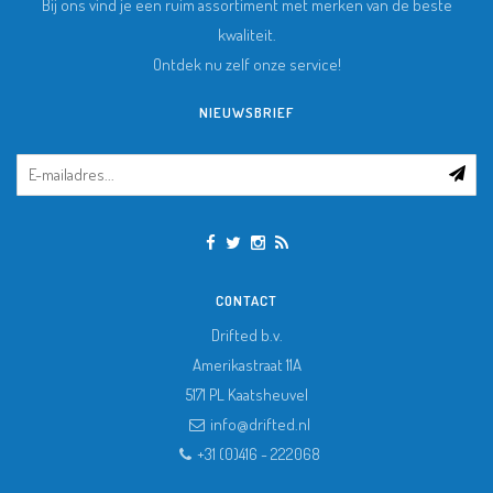
Bij ons vind je een ruim assortiment met merken van de beste
kwaliteit.
Ontdek nu zelf onze service!
NIEUWSBRIEF
CONTACT
Drifted b.v.
Amerikastraat 11A
5171 PL
Kaatsheuvel
info@drifted.nl
+31 (0)416 - 222068