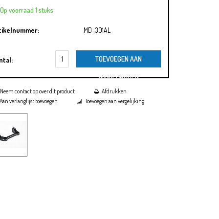
Op voorraad 1 stuks
tikelnummer:
MD-301AL
TOEVOEGEN AAN
ntal:
WINKELWAGEN
Neem contact op over dit product
Afdrukken
Aan verlanglijst toevoegen
Toevoegen aan vergelijking