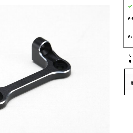
Ar
Aa