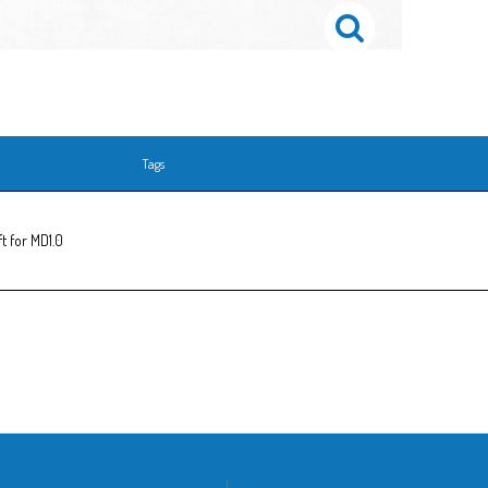
Tags
 for MD1.0