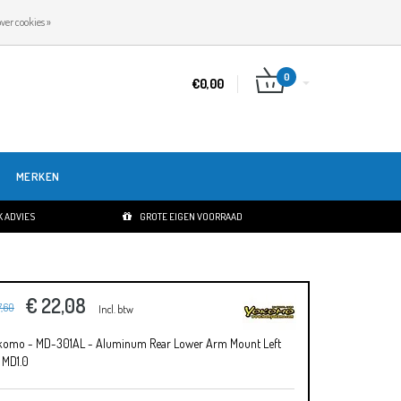
NL
INLOGGEN
REGISTREREN
ver cookies »
0
€0,00
MERKEN
 ADVIES
GROTE EIGEN VOORRAAD
€ 22,08
7,60
Incl. btw
komo - MD-301AL - Aluminum Rear Lower Arm Mount Left
 MD1.0