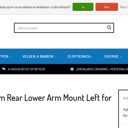
okies op om onze website te verbeteren. Is dat akkoord?
Ja
Nee
Meer o
PPEN
VELGEN & BANDEN
ELEKTRONICA
OVERIGE
14 DAGEN RECHT OP RETOUR
JARENLANGE ERVARING + PERSOONLIJK
 Rear Lower Arm Mount Left for
€ 2
Yo
for