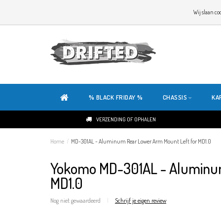
WELKOM OP DE SITE VAN DRIFTED!
Wij slaan co
ONZE SITE IS HELEMAAL NIEUW. HEB JE TIPS OF FEEDBACK, KLIK HIER
% BLACK FRIDAY %
CHASSIS
KA
VERZENDING OF OPHALEN
Home
/
MD-301AL - Aluminum Rear Lower Arm Mount Left for MD1.0
Yokomo MD-301AL - Aluminum
MD1.0
Nog niet gewaardeerd
|
Schrijf je eigen review