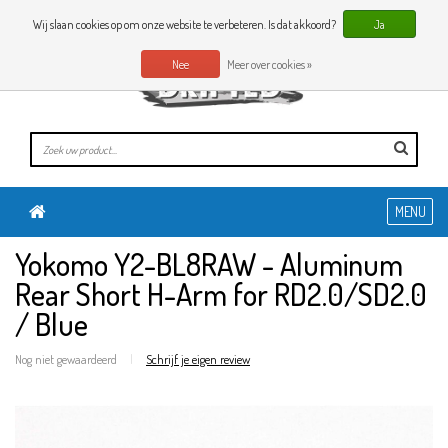
0 Artikelen
NL
Wij slaan cookies op om onze website te verbeteren. Is dat akkoord?
Ja
Nee
Meer over cookies »
MENU
Yokomo Y2-BL8RAW - Aluminum
Rear Short H-Arm for RD2.0/SD2.0
/ Blue
Nog niet gewaardeerd
|
Schrijf je eigen review