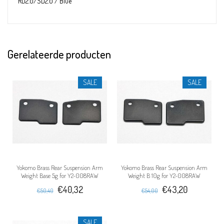
RD2.0/SD2.0 / Blue
Gerelateerde producten
SALE
SALE
Yokomo Brass Rear Suspension Arm
Yokomo Brass Rear Suspension Arm
Weight Base 5g for Y2-008RAW
Weight B 10g for Y2-008RAW
€40,32
€43,20
€50,40
€54,00
SALE