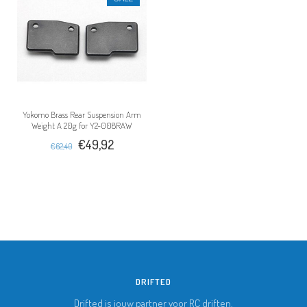
Yokomo Brass Rear Suspension Arm
Weight A 20g for Y2-008RAW
€49,92
€62,40
DRIFTED
Drifted is jouw partner voor RC driften.