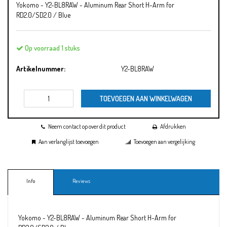
Yokomo - Y2-BL8RAW - Aluminum Rear Short H-Arm for
RD2.0/SD2.0 / Blue
Op voorraad 1 stuks
Artikelnummer:
Y2-BL8RAW
TOEVOEGEN AAN WINKELWAGEN
Neem contact op over dit product
Afdrukken
Aan verlanglijst toevoegen
Toevoegen aan vergelijking
Info
Reviews
Yokomo - Y2-BL8RAW - Aluminum Rear Short H-Arm for