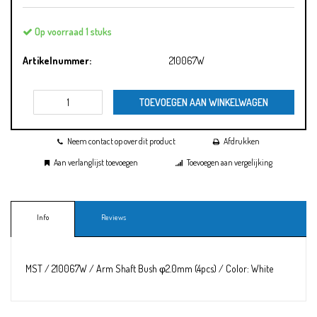
Op voorraad 1 stuks
Artikelnummer:
210067W
TOEVOEGEN AAN WINKELWAGEN
Neem contact op over dit product
Afdrukken
Aan verlanglijst toevoegen
Toevoegen aan vergelijking
Info
Reviews
MST / 210067W / Arm Shaft Bush φ2.0mm (4pcs) / Color: White