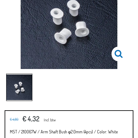
€ 4,32
€ 4,80
Incl. btw
MST / 210067W / Arm Shaft Bush φ2.0mm (4pcs) / Color: White