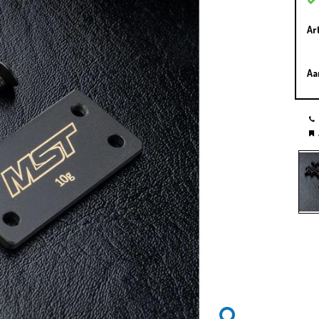
Ar
Aa