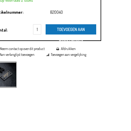
Op voorraad 2 stuks
tikelnummer:
820040
TOEVOEGEN AAN
ntal:
WINKELWAGEN
Neem contact op over dit product
Afdrukken
Aan verlanglijst toevoegen
Toevoegen aan vergelijking