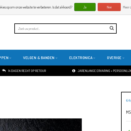
okies op om onze website te verbeteren. Is dat akkoord?
Ja
Nee
Meer o
PPEN
VELGEN & BANDEN
ELEKTRONICA
OVERIGE
14 DAGEN RECHT OP RETOUR
JARENLANGE ERVARING + PERSOONLIJK
€ 11
MS