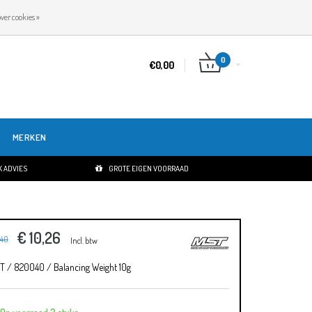
NL
INLOGGEN
REGISTREREN
ver cookies »
0
€0,00
MERKEN
 ADVIES
GROTE EIGEN VOORRAAD
€ 10,26
,40
Incl. btw
T / 820040 / Balancing Weight 10g