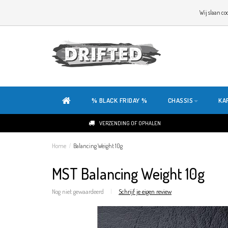
WELKOM OP DE SITE VAN DRIFTED!
Wij slaan co
ONZE SITE IS HELEMAAL NIEUW. HEB JE TIPS OF FEEDBACK, KLIK HIER
% BLACK FRIDAY %
CHASSIS
KA
VERZENDING OF OPHALEN
Home
/
Balancing Weight 10g
MST Balancing Weight 10g
Nog niet gewaardeerd
|
Schrijf je eigen review