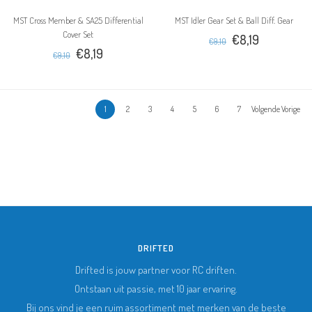
MST Cross Member & SA25 Differential
MST Idler Gear Set & Ball Diff. Gear
Cover Set
€8,19
€9,10
€8,19
€9,10
1
2
3
4
5
6
7
Volgende Vorige
DRIFTED
Drifted is jouw partner voor RC driften.
Ontstaan uit passie, met 10 jaar ervaring.
Bij ons vind je een ruim assortiment met merken van de beste