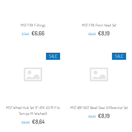
MST FRX Fittings
MST FRX Front Head Set
€6,66
€8,19
€7,40
€9,10
SALE
SALE
MST Wheel Hub Set (F-ATK V2/R-Fits
MST 48P 60T Bevel Gear Differential Set
Tamiya M-Wwheel)
€8,19
€9,10
€8,64
€9,60