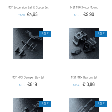
MST Suspension Ball & Spacer Set
MST MRX Motor Mount
€4,95
€9,90
€5,50
€11,00
SALE
SALE
MST MRX Damper Stay Set
MST MRX Gearbox Set
€8,19
€13,86
€9,10
€15,40
SALE
SALE