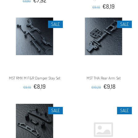
€7,92
€8,80
€8,19
€9,10
SALE
SALE
MST RMX M F&R Damper Stay Set
MST THA Rear Arm Set
€8,19
€9,18
€9,10
€10,20
SALE
SALE