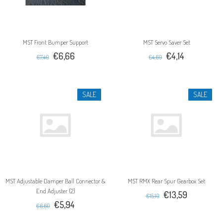
MST Front Bumper Support
MST Servo Saver Set
€6,66
€4,14
€7,40
€4,60
SALE
SALE
MST Adjustable Damper Ball Connector &
MST RMX Rear Spur Gearbox Set
End Adjuster (2)
€13,59
€15,10
€5,94
€6,60