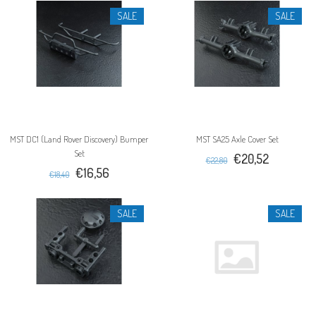
SALE
SALE
MST DC1 (Land Rover Discovery) Bumper
MST SA25 Axle Cover Set
Set
€20,52
€22,80
€16,56
€18,40
SALE
SALE