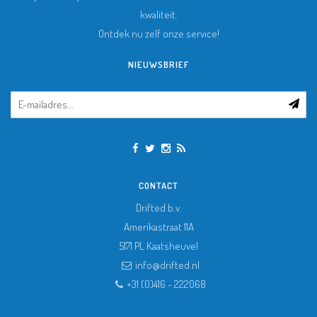
kwaliteit.
Ontdek nu zelf onze service!
NIEUWSBRIEF
CONTACT
Drifted b.v.
Amerikastraat 11A
5171 PL
Kaatsheuvel
info@drifted.nl
+31 (0)416 - 222068