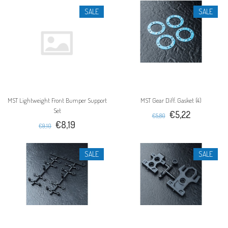
SALE
SALE
MST Lightweight Front Bumper Support
MST Gear Diff. Gasket (4)
Set
€5,22
€5,80
€8,19
€9,10
SALE
SALE