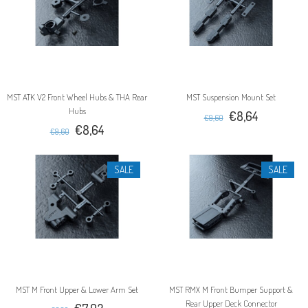
MST ATK V2 Front Wheel Hubs & THA Rear
MST Suspension Mount Set
Hubs
€8,64
€9,60
€8,64
€9,60
SALE
SALE
MST M Front Upper & Lower Arm Set
MST RMX M Front Bumper Support &
Rear Upper Deck Connector