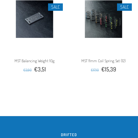
SALE
SALE
MST Balancing Weight 10g
MST 11mm Coil Spring Set (12)
€3,51
€15,39
€3,90
€17,10
DRIFTED