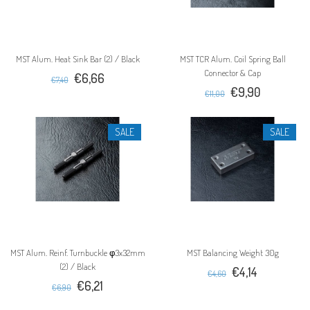
MST Alum. Heat Sink Bar (2) / Black
MST TCR Alum. Coil Spring Ball
Connector & Cap
€6,66
€7,40
€9,90
€11,00
SALE
SALE
MST Alum. Reinf. Turnbuckle φ3x32mm
MST Balancing Weight 30g
(2) / Black
€4,14
€4,60
€6,21
€6,90