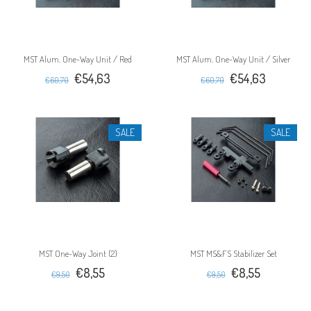
MST Alum. One-Way Unit / Red
MST Alum. One-Way Unit / Silver
€54,63
€54,63
€60,70
€60,70
SALE
SALE
MST One-Way Joint (2)
MST MS&FS Stabilizer Set
€8,55
€8,55
€9,50
€9,50