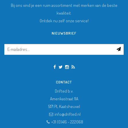
Bij ons vind je een ruim assortiment met merken van de beste
kwaliteit.
Ontdek nu zelf onze service!
NIEUWSBRIEF
CONTACT
Drifted b.v.
Amerikastraat 11A
5171 PL
Kaatsheuvel
info@drifted.nl
+31 (0)416 - 222068