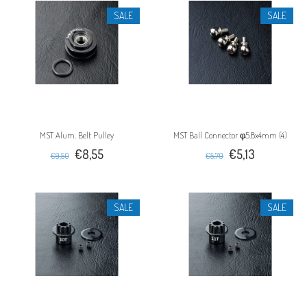
SALE
SALE
MST Alum. Belt Pulley
MST Ball Connector φ5.8x4mm (4)
€8,55
€5,13
€9,50
€5,70
SALE
SALE