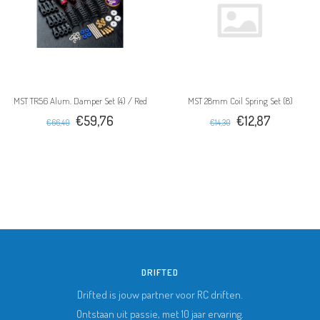
MST TR56 Alum. Damper Set (4) / Red
MST 28mm Coil Spring Set (8)
€59,76
€12,87
€66,40
€14,30
DRIFTED
Drifted is jouw partner voor RC driften.
Ontstaan uit passie, met 10 jaar ervaring.